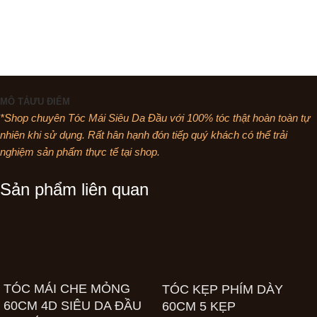
Chat Facebook
Chat Zalo
Liên Hệ Tư Vấn
MÔ TẢ
ƯU ĐIỂM
*Shop chuyên Tóc Mái Siêu Da Đầu với 100% tóc thật hoàn toàn tự
nhiên khi sử dụng. Rất hân hạnh đón tiếp quý khách có thể trải
nghiệm sản phẩm thực tế tại shop.
Sản phẩm liên quan
TÓC MÁI CHE MỎNG
TÓC KẸP PHÍM DÀY
60CM 4D SIÊU DA ĐẦU
60CM 5 KẸP