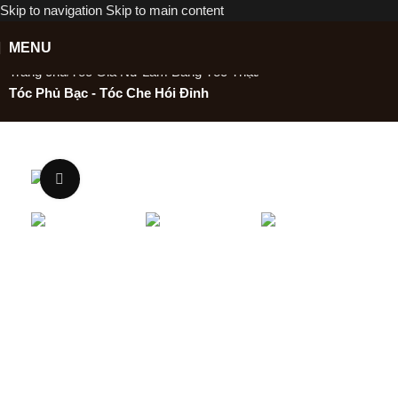
Skip to navigation
Skip to main content
MENU
Trang chủ
Tóc Giả Nữ Làm Bằng Tóc Thật
Tóc Phủ Bạc - Tóc Che Hói Đỉnh
New
Phóng to
TÓC MÁI CHE ĐỈNH